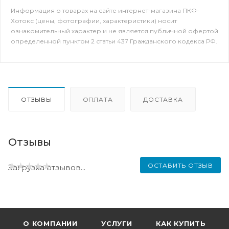
Информация о товарах на сайте интернет-магазина ПКФ-
Хотокс (цены, фотографии, характеристики) носит
ознакомительный характер и не является публичной офертой
определенной пунктом 2 статьи 437 Гражданского кодекса РФ.
ОТЗЫВЫ
ОПЛАТА
ДОСТАВКА
Отзывы
ОСТАВИТЬ ОТЗЫВ
Загрузка отзывов...
О КОМПАНИИ
УСЛУГИ
КАК КУПИТЬ