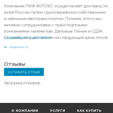
Компания ПКФ ХОТОКС осуществляет доставку по
всей России путём грузоперевозки собственным
и наёмным автотранспортом. Помимо этого мы
активно сотрудничаем с транспортными
компаниями такими как: Деловые Линии и СДЭК.
Подробнее о доставке
Доставку осуществляем на следующий день после
оплаты, либо по согласованию с менеджером в
день оплаты.
Отзывы
ОСТАВИТЬ ОТЗЫВ
Загрузка отзывов...
О КОМПАНИИ
УСЛУГИ
КАК КУПИТЬ