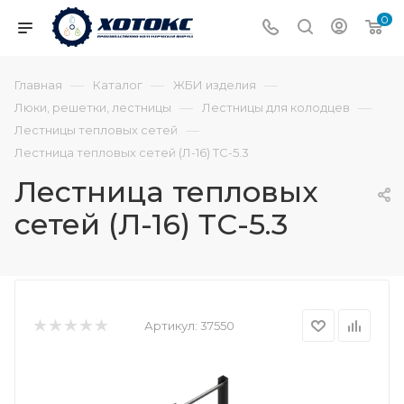
0
—
—
—
Главная
Каталог
ЖБИ изделия
—
—
Люки, решетки, лестницы
Лестницы для колодцев
—
Лестницы тепловых сетей
Лестница тепловых сетей (Л-16) ТС-5.3
Лестница тепловых
сетей (Л-16) ТС-5.3
Артикул:
37550