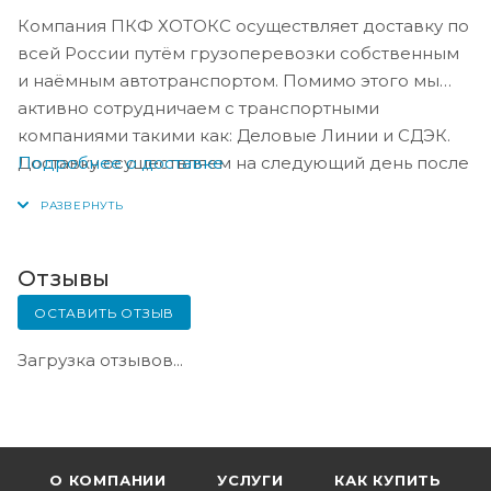
Компания ПКФ ХОТОКС осуществляет доставку по
всей России путём грузоперевозки собственным
и наёмным автотранспортом. Помимо этого мы
активно сотрудничаем с транспортными
компаниями такими как: Деловые Линии и СДЭК.
Подробнее о доставке
Доставку осуществляем на следующий день после
оплаты, либо по согласованию с менеджером в
день оплаты.
Отзывы
ОСТАВИТЬ ОТЗЫВ
Загрузка отзывов...
О КОМПАНИИ
УСЛУГИ
КАК КУПИТЬ