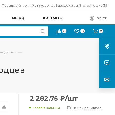
осадский г. о., г. Хотьково, ул. Заводская, д. 3, стр. 1, офис 39
СКЛАД
КОНТАКТЫ
ВОЙТИ
0
0
0
—
оводные
лодцев
2 282.75
₽
/шт
Товар в наличии
Нашли дешевле?