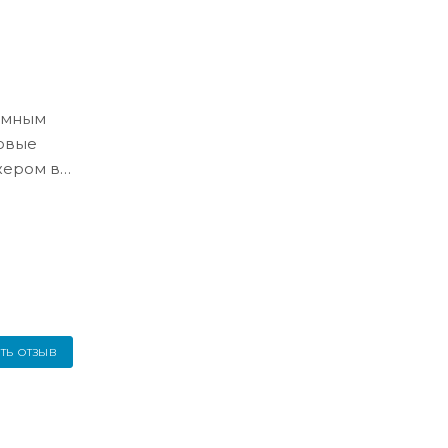
ёмным
ловые
жером в
ТЬ ОТЗЫВ