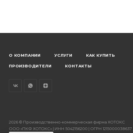
О КОМПАНИИ
УСЛУГИ
КАК КУПИТЬ
ПРОИЗВОДИТЕЛИ
КОНТАКТЫ
2026 © Производственно-коммерческая фирма ХОТОКС
ООО «ПКФ ХОТОКС» | ИНН 5042156200 | ОГРН 1215000038637