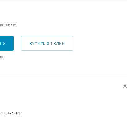
дешевле?
ИНУ
КУПИТЬ В 1 КЛИК
но
А1 Ф-22 мм