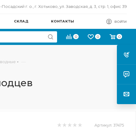
осадский г. о., г. Хотьково, ул. Заводская, д. 3, стр. 1, офис 39
СКЛАД
КОНТАКТЫ
ВОЙТИ
0
0
0
—
оводные
лодцев
Артикул:
37475