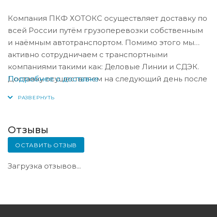
Компания ПКФ ХОТОКС осуществляет доставку по
всей России путём грузоперевозки собственным
и наёмным автотранспортом. Помимо этого мы
активно сотрудничаем с транспортными
компаниями такими как: Деловые Линии и СДЭК.
Подробнее о доставке
Доставку осуществляем на следующий день после
оплаты, либо по согласованию с менеджером в
день оплаты.
Отзывы
ОСТАВИТЬ ОТЗЫВ
Загрузка отзывов...