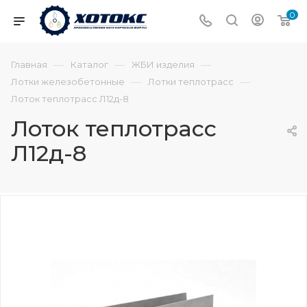
0
—
—
—
Главная
Каталог
ЖБИ изделия
—
—
Лотки железобетонные
Лотки теплотрасс
Лоток теплотрасс Л12д-8
Лоток теплотрасс
Л12д-8