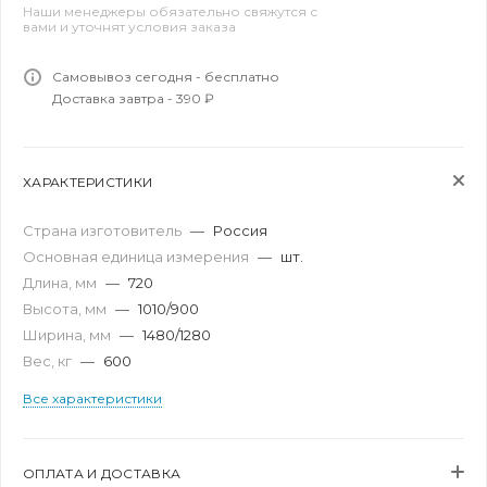
Наши менеджеры обязательно свяжутся с
вами и уточнят условия заказа
Самовывоз сегодня - бесплатно
Доставка завтра - 390 ₽
ХАРАКТЕРИСТИКИ
Страна изготовитель
—
Россия
Основная единица измерения
—
шт.
Длина, мм
—
720
Высота, мм
—
1010/900
Ширина, мм
—
1480/1280
Вес, кг
—
600
Все характеристики
ОПЛАТА И ДОСТАВКА