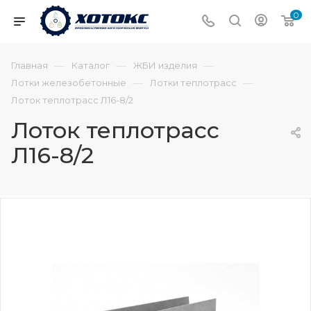
0
—
—
—
Главная
Каталог
ЖБИ изделия
—
—
Лотки железобетонные
Лотки теплотрасс
Лоток теплотрасс Л16-8/2
Лоток теплотрасс
Л16-8/2