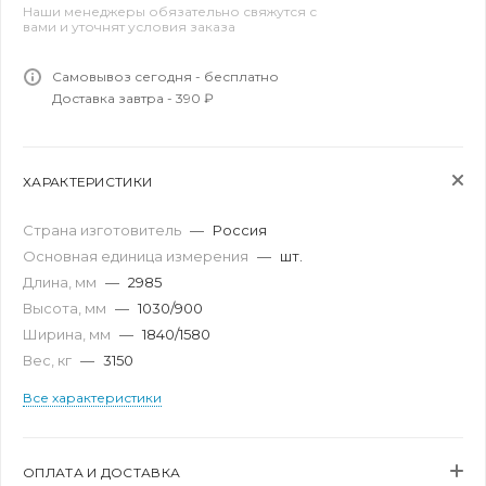
Наши менеджеры обязательно свяжутся с
вами и уточнят условия заказа
Самовывоз сегодня - бесплатно
Доставка завтра - 390 ₽
ХАРАКТЕРИСТИКИ
Страна изготовитель
—
Россия
Основная единица измерения
—
шт.
Длина, мм
—
2985
Высота, мм
—
1030/900
Ширина, мм
—
1840/1580
Вес, кг
—
3150
Все характеристики
ОПЛАТА И ДОСТАВКА