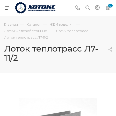
0
—
—
—
Главная
Каталог
ЖБИ изделия
—
—
Лотки железобетонные
Лотки теплотрасс
Лоток теплотрасс Л7-11/2
Лоток теплотрасс Л7-
11/2