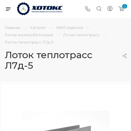
0
—
—
—
Главная
Каталог
ЖБИ изделия
—
—
Лотки железобетонные
Лотки теплотрасс
Лоток теплотрасс Л7д-5
Лоток теплотрасс
Л7д-5