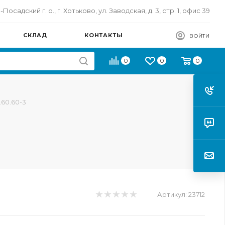
осадский г. о., г. Хотьково, ул. Заводская, д. 3, стр. 1, офис 39
СКЛАД
КОНТАКТЫ
ВОЙТИ
0
0
0
.60.60-3
Артикул:
23712