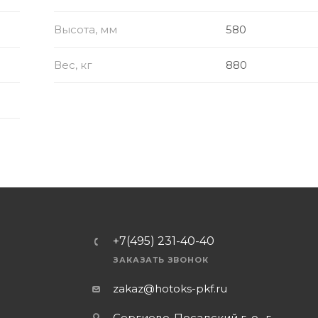
Высота, мм
580
Вес, кг
880
+7(495) 231-40-40
ЗАКАЗАТЬ ЗВОНОК
zakaz@hotoks-pkf.ru
Сергиево-Посадский г. о., г.