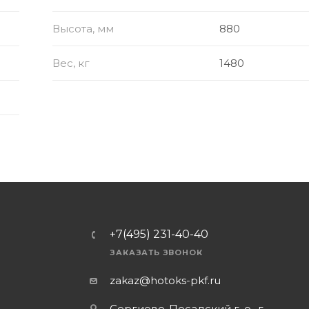
Высота, мм
880
Вес, кг
1480
+7(495) 231-40-40
ЗАКАЗАТЬ ЗВОНОК
zakaz@hotoks-pkf.ru
Сергиево-Посадский г. о., г.