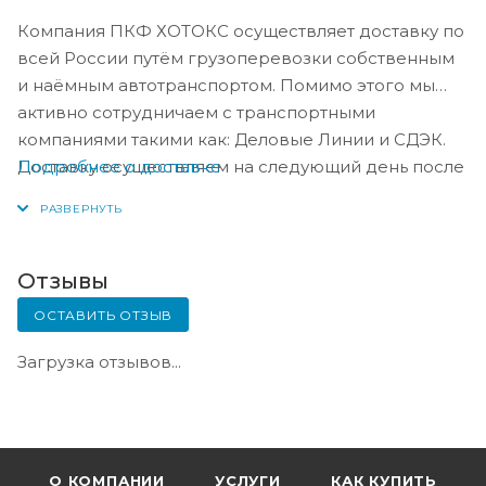
Компания ПКФ ХОТОКС осуществляет доставку по
всей России путём грузоперевозки собственным
и наёмным автотранспортом. Помимо этого мы
активно сотрудничаем с транспортными
компаниями такими как: Деловые Линии и СДЭК.
Подробнее о доставке
Доставку осуществляем на следующий день после
оплаты, либо по согласованию с менеджером в
день оплаты.
Отзывы
ОСТАВИТЬ ОТЗЫВ
Загрузка отзывов...
О КОМПАНИИ
УСЛУГИ
КАК КУПИТЬ