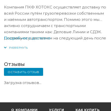
Компания ПКФ ХОТОКС осуществляет доставку по
всей России путём грузоперевозки собственным
и наёмным автотранспортом. Помимо этого мы
активно сотрудничаем с транспортными
компаниями такими как: Деловые Линии и СДЭК.
Подробнее о доставке
Доставку осуществляем на следующий день после
оплаты, либо по согласованию с менеджером в
день оплаты.
Отзывы
ОСТАВИТЬ ОТЗЫВ
Загрузка отзывов...
О КОМПАНИИ
УСЛУГИ
КАК КУПИТЬ