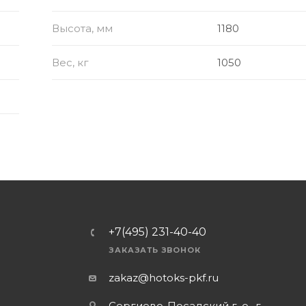
Высота, мм
1180
Вес, кг
1050
+7(495) 231-40-40
ЗАКАЗАТЬ ЗВОНОК
zakaz@hotoks-pkf.ru
Сергиево-Посадский г. о., г.