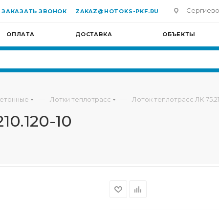
Сергиево-П
ЗАКАЗАТЬ ЗВОНОК
ZAKAZ@HOTOKS-PKF.RU
ОПЛАТА
ДОСТАВКА
ОБЪЕКТЫ
—
—
бетонные
Лотки теплотрасс
Лоток теплотрасс ЛК 75.21
10.120-10