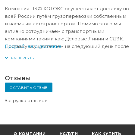
Компания ПКФ ХОТОКС осуществляет доставку по
всей России путём грузоперевозки собственным
и наёмным автотранспортом. Помимо этого мы
активно сотрудничаем с транспортными
компаниями такими как: Деловые Линии и СДЭК.
Подробнее о доставке
Доставку осуществляем на следующий день после
оплаты, либо по согласованию с менеджером в
день оплаты.
Отзывы
ОСТАВИТЬ ОТЗЫВ
Загрузка отзывов...
О КОМПАНИИ
УСЛУГИ
КАК КУПИТЬ