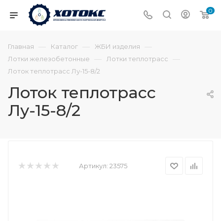
0
—
—
—
Главная
Каталог
ЖБИ изделия
—
—
Лотки железобетонные
Лотки теплотрасс
Лоток теплотрасс Лу-15-8/2
Лоток теплотрасс
Лу-15-8/2
Артикул:
23575