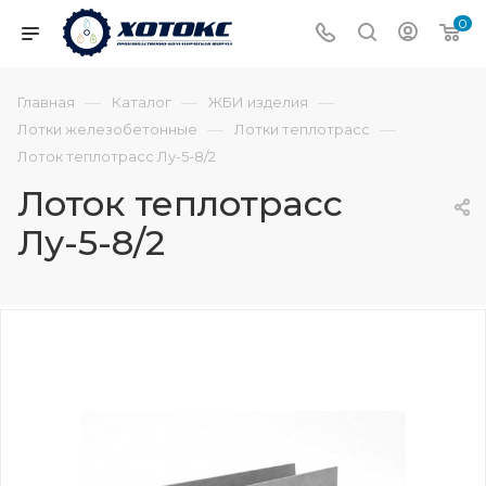
0
—
—
—
Главная
Каталог
ЖБИ изделия
—
—
Лотки железобетонные
Лотки теплотрасс
Лоток теплотрасс Лу-5-8/2
Лоток теплотрасс
Лу-5-8/2