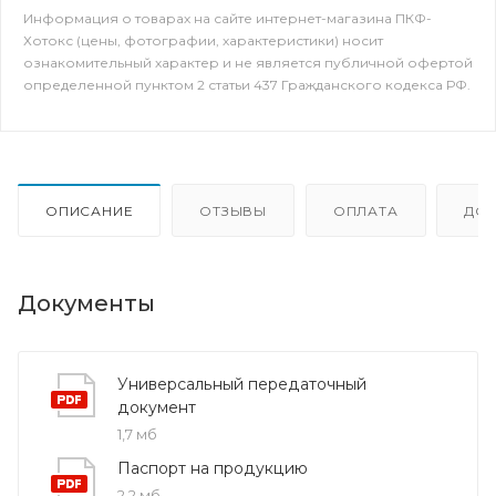
Информация о товарах на сайте интернет-магазина ПКФ-
Хотокс (цены, фотографии, характеристики) носит
ознакомительный характер и не является публичной офертой
определенной пунктом 2 статьи 437 Гражданского кодекса РФ.
ОПИСАНИЕ
ОТЗЫВЫ
ОПЛАТА
ДО
Документы
Универсальный передаточный
документ
1,7 мб
Паспорт на продукцию
2,2 мб