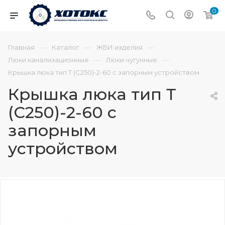
0
—
—
—
Главная
Каталог
ЖБИ изделия
—
—
Люки канализационные
Люки чугунные
Крышка люка тип Т (С250)-2-60 с запорным устройством
Крышка люка тип Т
(С250)-2-60 с
запорным
устройством