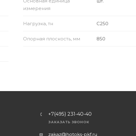
Основная единица
шт.
измерения
Нагрузка, тн
C250
Опорная плоскость, мм
850
+7(495) 231-40-40
ЗАКАЗАТЬ ЗВОНОК
zakaz@hotoks-pkf.ru