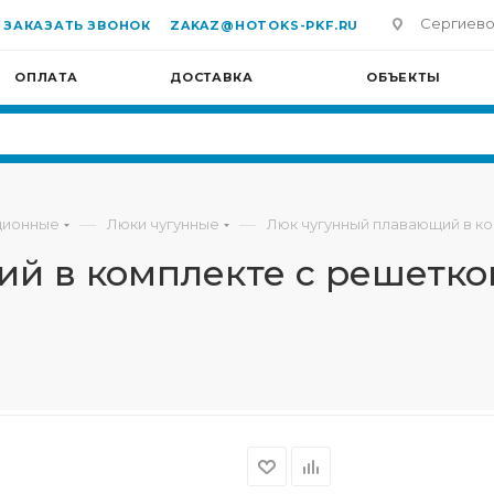
Сергиево-П
ЗАКАЗАТЬ ЗВОНОК
ZAKAZ@HOTOKS-PKF.RU
ОПЛАТА
ДОСТАВКА
ОБЪЕКТЫ
—
—
ционные
Люки чугунные
Люк чугунный плавающий в ком
 в комплекте с решеткой