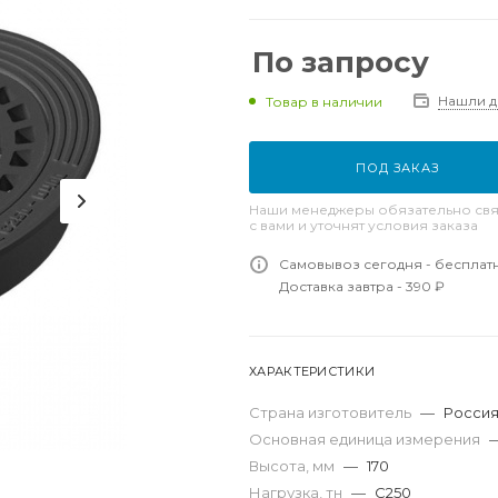
По запросу
Нашли 
Товар в наличии
ПОД ЗАКАЗ
Наши менеджеры обязательно свя
с вами и уточнят условия заказа
Самовывоз сегодня - бесплат
Доставка завтра - 390 ₽
ХАРАКТЕРИСТИКИ
Страна изготовитель
—
Росси
Основная единица измерения
Высота, мм
—
170
Нагрузка, тн
—
C250