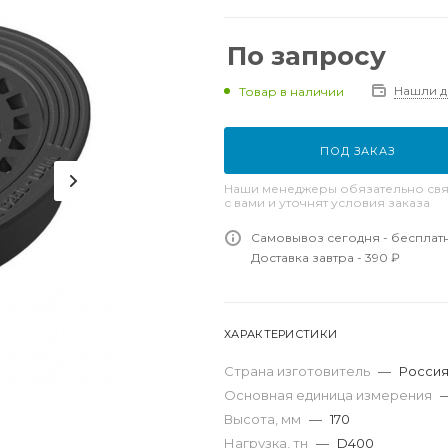
По запросу
Нашли 
Товар в наличии
ПОД ЗАКАЗ
Наши менеджеры обязательно свя
с вами и уточнят условия заказа
Самовывоз сегодня - бесплат
Доставка завтра - 390 ₽
ХАРАКТЕРИСТИКИ
Страна изготовитель
—
Росси
Основная единица измерения
Высота, мм
—
170
Нагрузка, тн
—
D400