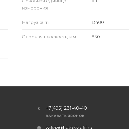
Основная единица
шт.
измерения
Нагрузка, тн
D400
Опорная плоскость, мм
850
+7(495) 231-40-40
ЗАКАЗАТЬ ЗВОНОК
zakaz@hotoks-pkf.ru