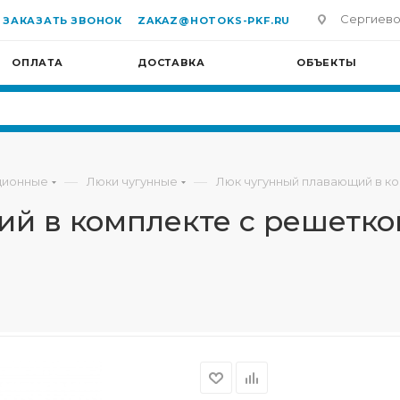
Сергиево-П
ЗАКАЗАТЬ ЗВОНОК
ZAKAZ@HOTOKS-PKF.RU
ОПЛАТА
ДОСТАВКА
ОБЪЕКТЫ
—
—
ционные
Люки чугунные
Люк чугунный плавающий в ко
й в комплекте с решетко