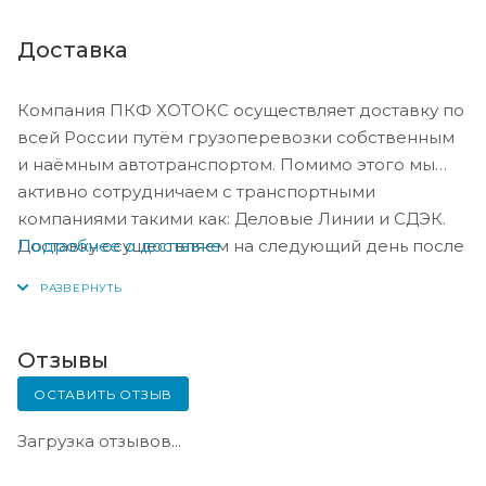
Доставка
Компания ПКФ ХОТОКС осуществляет доставку по
всей России путём грузоперевозки собственным
и наёмным автотранспортом. Помимо этого мы
активно сотрудничаем с транспортными
компаниями такими как: Деловые Линии и СДЭК.
Подробнее о доставке
Доставку осуществляем на следующий день после
оплаты, либо по согласованию с менеджером в
день оплаты.
Отзывы
ОСТАВИТЬ ОТЗЫВ
Загрузка отзывов...