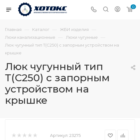
0
—
—
—
Главная
Каталог
ЖБИ изделия
—
—
Люки канализационные
Люки чугунные
Люк чугунный тип Т(С250) с запорным устройством на
крышке
Люк чугунный тип
Т(С250) с запорным
устройством на
крышке
Артикул:
23275