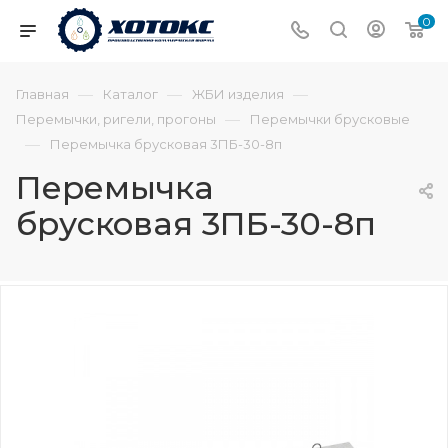
0
—
—
—
Главная
Каталог
ЖБИ изделия
—
Перемычки, ригели, прогоны
Перемычки брусковые
—
Перемычка брусковая 3ПБ-30-8п
Перемычка
брусковая 3ПБ-30-8п