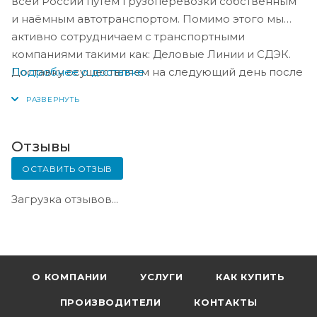
всей России путём грузоперевозки собственным
и наёмным автотранспортом. Помимо этого мы
активно сотрудничаем с транспортными
компаниями такими как: Деловые Линии и СДЭК.
Подробнее о доставке
Доставку осуществляем на следующий день после
оплаты, либо по согласованию с менеджером в
день оплаты.
Отзывы
ОСТАВИТЬ ОТЗЫВ
Загрузка отзывов...
О КОМПАНИИ
УСЛУГИ
КАК КУПИТЬ
ПРОИЗВОДИТЕЛИ
КОНТАКТЫ