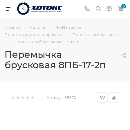
0
—
—
—
Главная
Каталог
ЖБИ изделия
—
Перемычки, ригели, прогоны
Перемычки брусковые
—
Перемычка брусковая 8ПБ-17-2п
Перемычка
брусковая 8ПБ-17-2п
Артикул:
38970