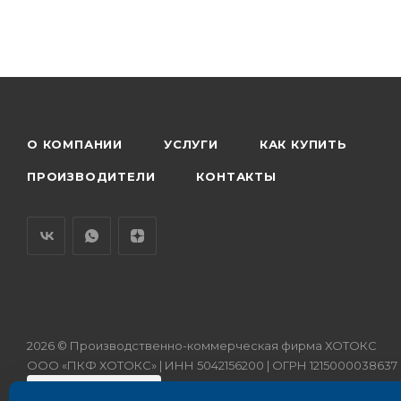
О КОМПАНИИ
УСЛУГИ
КАК КУПИТЬ
ПРОИЗВОДИТЕЛИ
КОНТАКТЫ
2026 © Производственно-коммерческая фирма ХОТОКС
ООО «ПКФ ХОТОКС» | ИНН 5042156200 | ОГРН 1215000038637