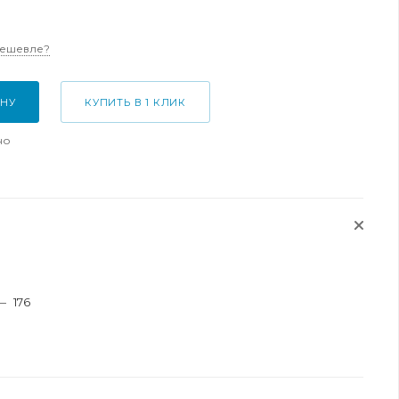
дешевле?
ИНУ
КУПИТЬ В 1 КЛИК
но
—
176