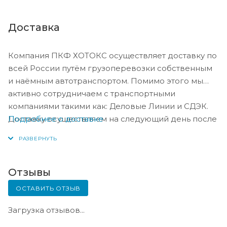
Доставка
Компания ПКФ ХОТОКС осуществляет доставку по
всей России путём грузоперевозки собственным
и наёмным автотранспортом. Помимо этого мы
активно сотрудничаем с транспортными
компаниями такими как: Деловые Линии и СДЭК.
Подробнее о доставке
Доставку осуществляем на следующий день после
оплаты, либо по согласованию с менеджером в
день оплаты.
Отзывы
ОСТАВИТЬ ОТЗЫВ
Загрузка отзывов...