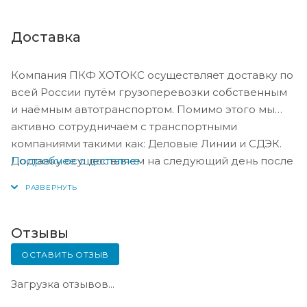
Доставка
Компания ПКФ ХОТОКС осуществляет доставку по
всей России путём грузоперевозки собственным
и наёмным автотранспортом. Помимо этого мы
активно сотрудничаем с транспортными
компаниями такими как: Деловые Линии и СДЭК.
Подробнее о доставке
Доставку осуществляем на следующий день после
оплаты, либо по согласованию с менеджером в
день оплаты.
Отзывы
ОСТАВИТЬ ОТЗЫВ
Загрузка отзывов...