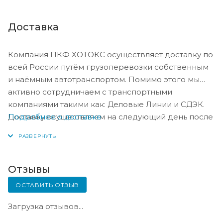
Доставка
Компания ПКФ ХОТОКС осуществляет доставку по
всей России путём грузоперевозки собственным
и наёмным автотранспортом. Помимо этого мы
активно сотрудничаем с транспортными
компаниями такими как: Деловые Линии и СДЭК.
Подробнее о доставке
Доставку осуществляем на следующий день после
оплаты, либо по согласованию с менеджером в
день оплаты.
Отзывы
ОСТАВИТЬ ОТЗЫВ
Загрузка отзывов...