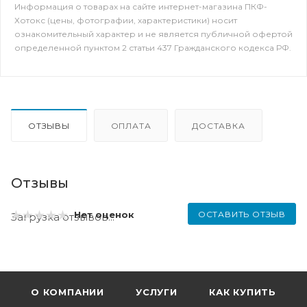
Информация о товарах на сайте интернет-магазина ПКФ-
Хотокс (цены, фотографии, характеристики) носит
ознакомительный характер и не является публичной офертой
определенной пунктом 2 статьи 437 Гражданского кодекса РФ.
ОТЗЫВЫ
ОПЛАТА
ДОСТАВКА
Отзывы
ОСТАВИТЬ ОТЗЫВ
Нет оценок
Загрузка отзывов...
О КОМПАНИИ
УСЛУГИ
КАК КУПИТЬ