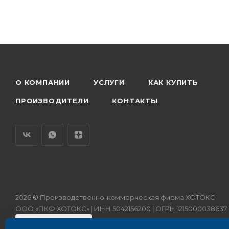
О КОМПАНИИ
УСЛУГИ
КАК КУПИТЬ
ПРОИЗВОДИТЕЛИ
КОНТАКТЫ
2026 © Производственно-коммерческая фирма ХОТОКС
ООО «ПКФ ХОТОКС» | ИНН 5042156200 | ОГРН 1215000038637