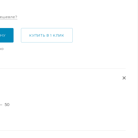
дешевле?
ИНУ
КУПИТЬ В 1 КЛИК
но
—
50