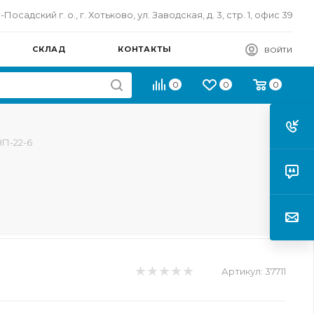
осадский г. о., г. Хотьково, ул. Заводская, д. 3, стр. 1, офис 39
СКЛАД
КОНТАКТЫ
ВОЙТИ
0
0
0
П-22-6
Артикул:
37711