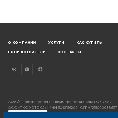
О КОМПАНИИ
УСЛУГИ
КАК КУПИТЬ
ПРОИЗВОДИТЕЛИ
КОНТАКТЫ
2026 © Производственно-коммерческая фирма ХОТОКС
ООО «ПКФ ХОТОКС» | ИНН 5042156200 | ОГРН 1215000038637