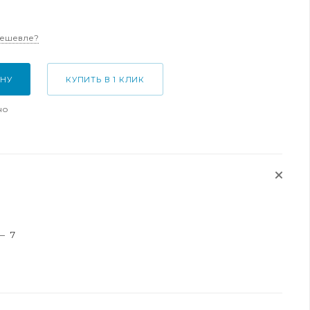
дешевле?
ИНУ
КУПИТЬ В 1 КЛИК
но
—
7