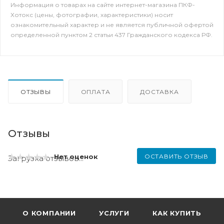
Информация о товарах на сайте интернет-магазина ПКФ-
Хотокс (цены, фотографии, характеристики) носит
ознакомительный характер и не является публичной офертой
определенной пунктом 2 статьи 437 Гражданского кодекса РФ.
ОТЗЫВЫ
ОПЛАТА
ДОСТАВКА
Отзывы
ОСТАВИТЬ ОТЗЫВ
Нет оценок
Загрузка отзывов...
О КОМПАНИИ
УСЛУГИ
КАК КУПИТЬ