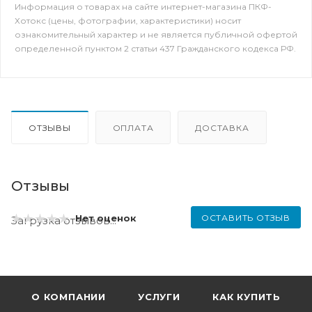
Информация о товарах на сайте интернет-магазина ПКФ-
Хотокс (цены, фотографии, характеристики) носит
ознакомительный характер и не является публичной офертой
определенной пунктом 2 статьи 437 Гражданского кодекса РФ.
ОТЗЫВЫ
ОПЛАТА
ДОСТАВКА
Отзывы
ОСТАВИТЬ ОТЗЫВ
Нет оценок
Загрузка отзывов...
О КОМПАНИИ
УСЛУГИ
КАК КУПИТЬ