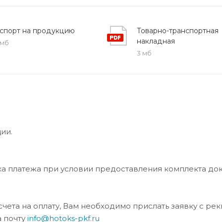
спорт на продукцию
Товарно-транспортная
накладная
 мб
3 мб
ии.
ка платежа при условии предоставления комплекта до
та на оплату, Вам необходимо прислать заявку с ре
а почту
info@hotoks-pkf.ru