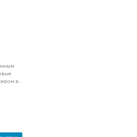
ёмным
ловые
жером в