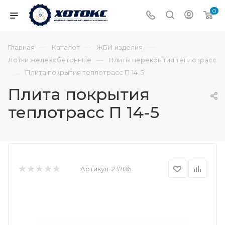
0
—
—
—
Главная
Каталог
ЖБИ изделия
—
Лотки железобетонные
Плиты перекрытия теплотрасс
—
Плита покрытия теплотрасс П 14-5
Плита покрытия
теплотрасс П 14-5
Артикул:
23786