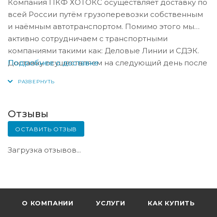
Компания ПКФ ХОТОКС осуществляет доставку по
всей России путём грузоперевозки собственным
и наёмным автотранспортом. Помимо этого мы
активно сотрудничаем с транспортными
компаниями такими как: Деловые Линии и СДЭК.
Подробнее о доставке
Доставку осуществляем на следующий день после
оплаты, либо по согласованию с менеджером в
день оплаты.
Отзывы
ОСТАВИТЬ ОТЗЫВ
Загрузка отзывов...
О КОМПАНИИ
УСЛУГИ
КАК КУПИТЬ