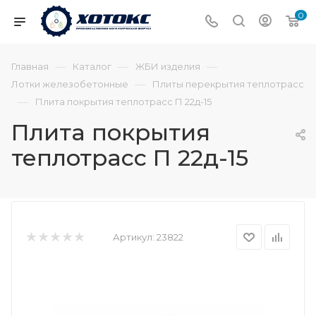
0
—
—
—
Главная
Каталог
ЖБИ изделия
—
Лотки железобетонные
Плиты перекрытия теплотрасс
—
Плита покрытия теплотрасс П 22д-15
Плита покрытия
теплотрасс П 22д-15
Артикул:
23822