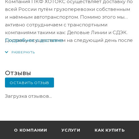
Компания ПКФ ХОТОКС осуществляет доставку по
всей России путём грузоперевозки собственным
и наёмным автотранспортом. Помимо этого мы
активно сотрудничаем с транспортными
компаниями такими как: Деловые Линии и СДЭК.
Подробнее о доставке
Доставку осуществляем на следующий день после
оплаты, либо по согласованию с менеджером в
день оплаты.
Отзывы
ОСТАВИТЬ ОТЗЫВ
Загрузка отзывов...
О КОМПАНИИ
УСЛУГИ
КАК КУПИТЬ