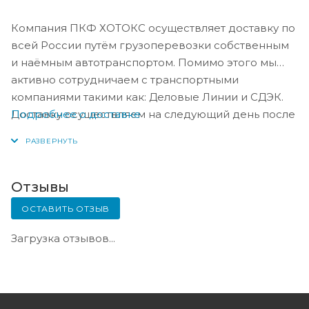
Компания ПКФ ХОТОКС осуществляет доставку по
всей России путём грузоперевозки собственным
и наёмным автотранспортом. Помимо этого мы
активно сотрудничаем с транспортными
компаниями такими как: Деловые Линии и СДЭК.
Подробнее о доставке
Доставку осуществляем на следующий день после
оплаты, либо по согласованию с менеджером в
день оплаты.
Отзывы
ОСТАВИТЬ ОТЗЫВ
Загрузка отзывов...