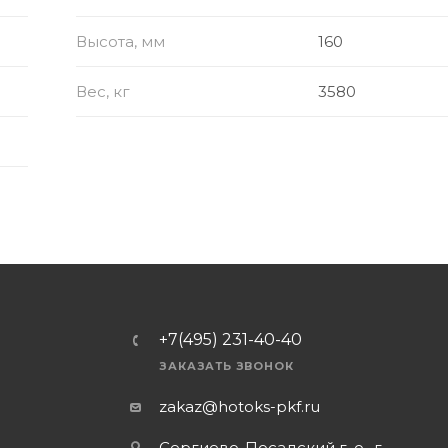
Высота, мм
160
Вес, кг
3580
+7(495) 231-40-40
ЗАКАЗАТЬ ЗВОНОК
zakaz@hotoks-pkf.ru
Сергиево-Посадский г. о., г.