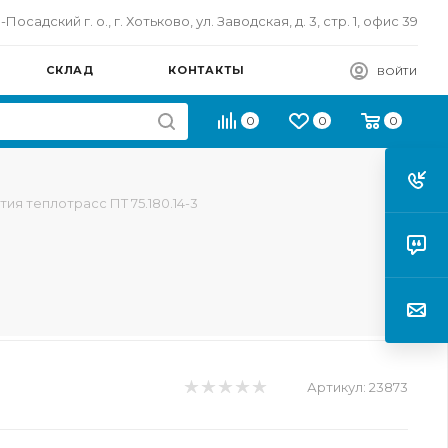
осадский г. о., г. Хотьково, ул. Заводская, д. 3, стр. 1, офис 39
СКЛАД
КОНТАКТЫ
ВОЙТИ
0
0
0
ия теплотрасс ПТ 75.180.14-3
Артикул:
23873