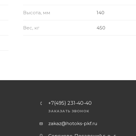
Высота, мм
140
Вес, кг
450
+7(495) 231-40-40
ЗАКАЗАТЬ ЗВОНОК
zakaz@hotoks-pkf.ru
Сергиево-Посадский г. о., г.