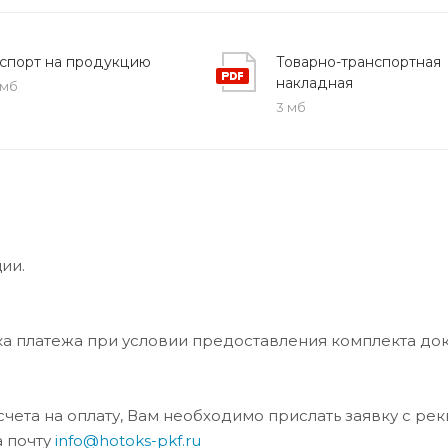
спорт на продукцию
Товарно-транспортная
накладная
 мб
3 мб
ии.
ка платежа при условии предоставления комплекта до
та на оплату, Вам необходимо прислать заявку с ре
а почту
info@hotoks-pkf.ru