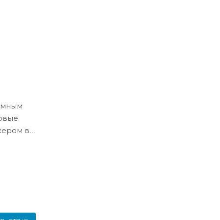
ёмным
ловые
жером в