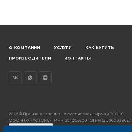
О КОМПАНИИ
УСЛУГИ
КАК КУПИТЬ
ПРОИЗВОДИТЕЛИ
КОНТАКТЫ
2026 © Производственно-коммерческая фирма ХОТОКС
ООО «ПКФ ХОТОКС» | ИНН 5042156200 | ОГРН 1215000038637