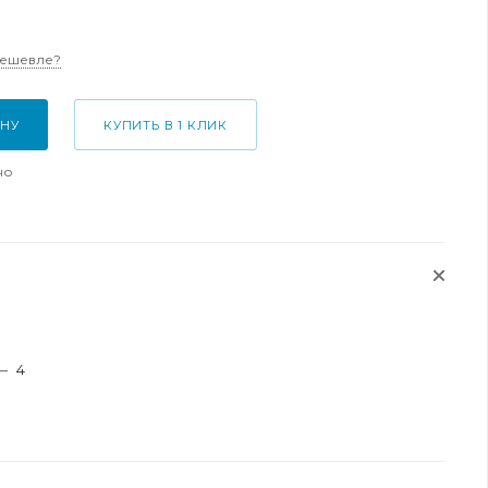
дешевле?
ИНУ
КУПИТЬ В 1 КЛИК
но
—
4