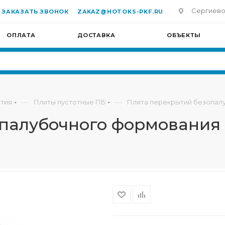
Сергиево-П
ЗАКАЗАТЬ ЗВОНОК
ZAKAZ@HOTOKS-PKF.RU
ОПЛАТА
ДОСТАВКА
ОБЪЕКТЫ
—
—
тия
Плиты пустотные ПБ
Плита перекрытий безопалу
алубочного формования П