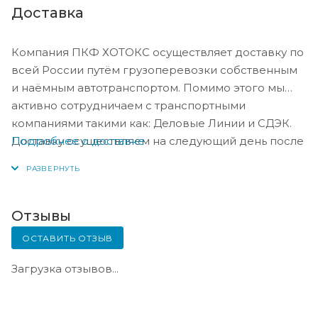
Доставка
Компания ПКФ ХОТОКС осуществляет доставку по
всей России путём грузоперевозки собственным
и наёмным автотранспортом. Помимо этого мы
активно сотрудничаем с транспортными
компаниями такими как: Деловые Линии и СДЭК.
Подробнее о доставке
Доставку осуществляем на следующий день после
оплаты, либо по согласованию с менеджером в
день оплаты.
Отзывы
ОСТАВИТЬ ОТЗЫВ
Загрузка отзывов...