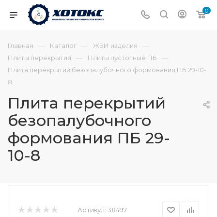
0
—
—
—
Главная
Каталог
ЖБИ изделия
—
—
Плиты перекрытия
Плиты пустотные ПБ
Плита перекрытий безопалубочного формования ПБ 29-10-
8
Плита перекрытий
безопалубочного
формования ПБ 29-
10-8
Артикул:
38497