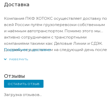
Доставка
Компания ПКФ ХОТОКС осуществляет доставку по
всей России путём грузоперевозки собственным
и наёмным автотранспортом. Помимо этого мы
активно сотрудничаем с транспортными
компаниями такими как: Деловые Линии и СДЭК.
Подробнее о доставке
Доставку осуществляем на следующий день после
оплаты, либо по согласованию с менеджером в
день оплаты.
Отзывы
ОСТАВИТЬ ОТЗЫВ
Загрузка отзывов...