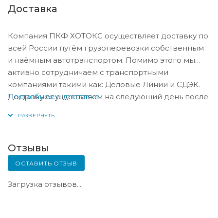
Доставка
Компания ПКФ ХОТОКС осуществляет доставку по
всей России путём грузоперевозки собственным
и наёмным автотранспортом. Помимо этого мы
активно сотрудничаем с транспортными
компаниями такими как: Деловые Линии и СДЭК.
Подробнее о доставке
Доставку осуществляем на следующий день после
оплаты, либо по согласованию с менеджером в
день оплаты.
Отзывы
ОСТАВИТЬ ОТЗЫВ
Загрузка отзывов...