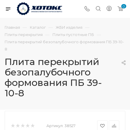
0
—
—
—
Главная
Каталог
ЖБИ изделия
—
—
Плиты перекрытия
Плиты пустотные ПБ
Плита перекрытий безопалубочного формования ПБ 39-10-
8
Плита перекрытий
безопалубочного
формования ПБ 39-
10-8
Артикул:
38527