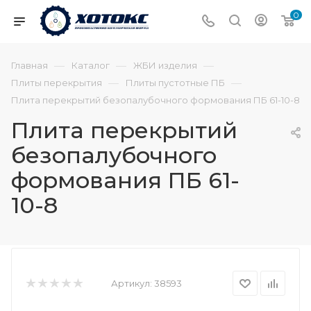
0
—
—
—
Главная
Каталог
ЖБИ изделия
—
—
Плиты перекрытия
Плиты пустотные ПБ
Плита перекрытий безопалубочного формования ПБ 61-10-8
Плита перекрытий
безопалубочного
формования ПБ 61-
10-8
Артикул:
38593