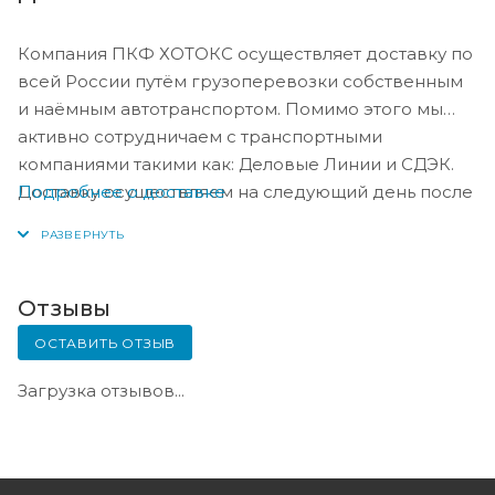
Компания ПКФ ХОТОКС осуществляет доставку по
всей России путём грузоперевозки собственным
и наёмным автотранспортом. Помимо этого мы
активно сотрудничаем с транспортными
компаниями такими как: Деловые Линии и СДЭК.
Подробнее о доставке
Доставку осуществляем на следующий день после
оплаты, либо по согласованию с менеджером в
день оплаты.
Отзывы
ОСТАВИТЬ ОТЗЫВ
Загрузка отзывов...