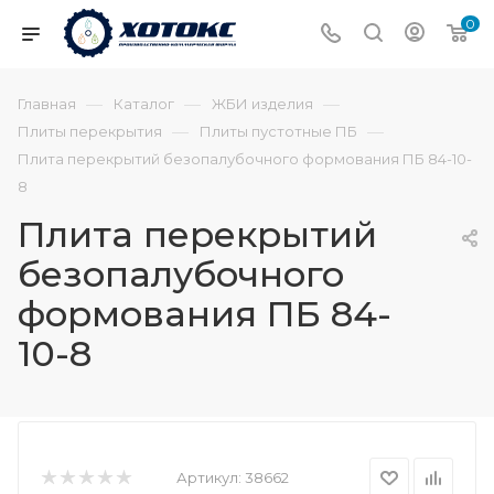
0
—
—
—
Главная
Каталог
ЖБИ изделия
—
—
Плиты перекрытия
Плиты пустотные ПБ
Плита перекрытий безопалубочного формования ПБ 84-10-
8
Плита перекрытий
безопалубочного
формования ПБ 84-
10-8
Артикул:
38662