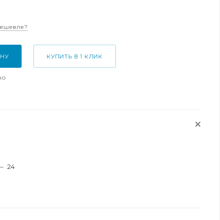
дешевле?
ИНУ
КУПИТЬ В 1 КЛИК
но
—
24