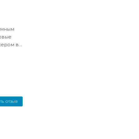
ёмным
ловые
жером в
ТЬ ОТЗЫВ