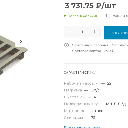
3 731.75
₽
/шт
Нашли 
Товар в наличии
В КОРЗ
Самовывоз сегодня - бесплат
Доставка завтра - 390 ₽
ХАРАКТЕРИСТИКИ
Рабочая масса, кг
—
22
Нагрузка
—
15 т/с
Высота, см
—
4
Подходит к лотку
—
МШЛ-0.5д
Материал
—
сталь
Длина, см
—
75
Все характеристики