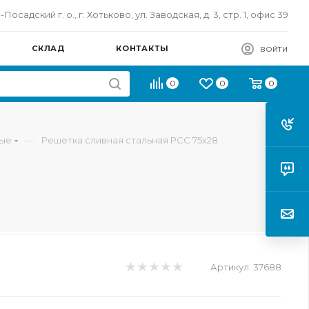
осадский г. о., г. Хотьково, ул. Заводская, д. 3, стр. 1, офис 39
СКЛАД
КОНТАКТЫ
ВОЙТИ
0
0
0
—
ные
Решетка сливная стальная РСС 75х28
Артикул:
37688