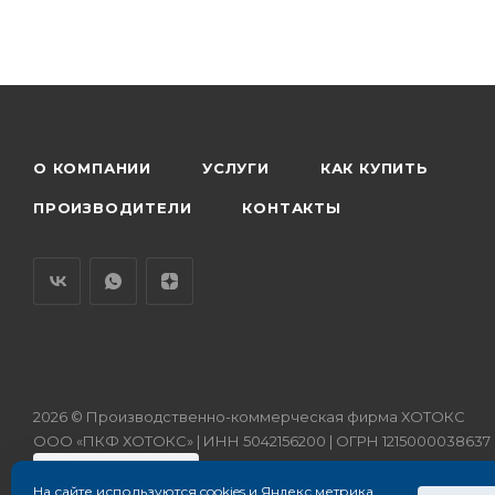
О КОМПАНИИ
УСЛУГИ
КАК КУПИТЬ
ПРОИЗВОДИТЕЛИ
КОНТАКТЫ
2026 © Производственно-коммерческая фирма ХОТОКС
ООО «ПКФ ХОТОКС» | ИНН 5042156200 | ОГРН 1215000038637
На сайте используются cookies и Яндекс метрика.