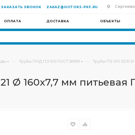
Сергиево-П
ЗАКАЗАТЬ ЗВОНОК
ZAKAZ@HOTOKS-PKF.RU
ОПЛАТА
ДОСТАВКА
ОБЪЕКТЫ
—
—
оды
Трубы ПНД ПЭ 100 ГОСТ 18599
Трубы ПЭ 100 SDR 21
21 Ø 160х7,7 мм питьевая 