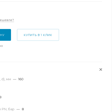
дешевле?
ИНУ
КУПИТЬ В 1 КЛИК
но
 d), мм
—
160
8
 PN, бар
—
8