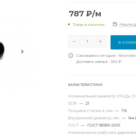
787
₽
/м
Нашли 
Товар в наличии
В КОРЗ
Самовывоз сегодня - бесплат
Доставка завтра - 390 ₽
ХАРАКТЕРИСТИКИ
Номинальный диаметр DN (Дн, D,
SDR
—
21
Толщина стенки e, мм
—
7.6
Внутренний диаметр, мм
—
144.
ГОСТ
—
ГОСТ 18599-2001
Номинальное рабочее давление