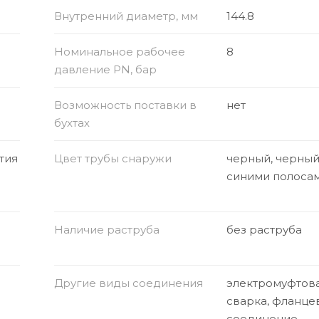
Внутренний диаметр, мм
144.8
Номинальное рабочее
8
давление PN, бар
Возможность поставки в
нет
бухтах
тия
Цвет трубы снаружи
черный, черный
синими полоса
Наличие раструба
без раструба
Другие виды соединения
электромуфтов
сварка, фланце
соединение