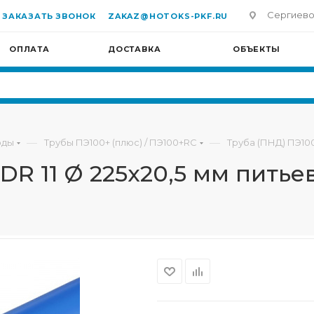
Сергиево-П
ЗАКАЗАТЬ ЗВОНОК
ZAKAZ@HOTOKS-PKF.RU
ОПЛАТА
ДОСТАВКА
ОБЪЕКТЫ
—
—
оды
Трубы ПЭ100+ (плюс) / ПЭ100+RC
Труба (ПНД) ПЭ100
R 11 Ø 225х20,5 мм питье