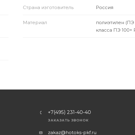
Страна изготовитель
Россия
Материал
полиэтилен (ПЭ
класса ПЭ 100+ 
+7(495) 231-40-40
ЗАКАЗАТЬ ЗВОНОК
zakaz@hotoks-pkf.ru