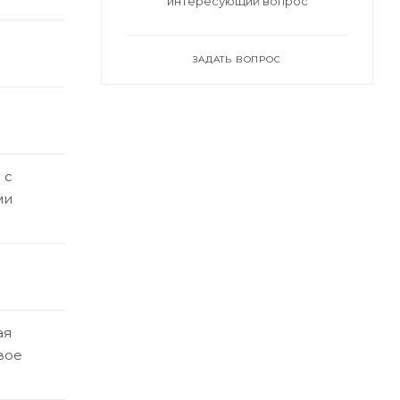
интересующий вопрос
ЗАДАТЬ ВОПРОС
 с
ми
ая
вое