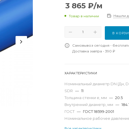
3 865
₽
/м
Нашли 
Товар в наличии
В КОРЗ
Самовывоз сегодня - бесплат
Доставка завтра - 390 ₽
ХАРАКТЕРИСТИКИ
Номинальный диаметр DN (Дн, D,
SDR
—
11
Толщина стенки e, мм
—
20.5
Внутренний диаметр, мм
—
184.
ГОСТ
—
ГОСТ 18599-2001
Номинальное рабочее давление
Все характеристики