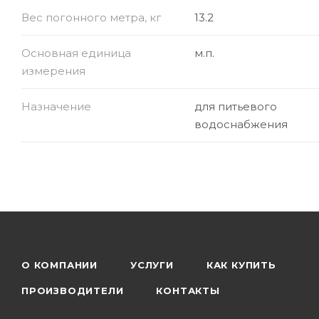
Вес погонного метра, кг
13.2
Основная единица
м.п.
измерения
Назначение
для питьевого
водоснабжения
О КОМПАНИИ
УСЛУГИ
КАК КУПИТЬ
ПРОИЗВОДИТЕЛИ
КОНТАКТЫ