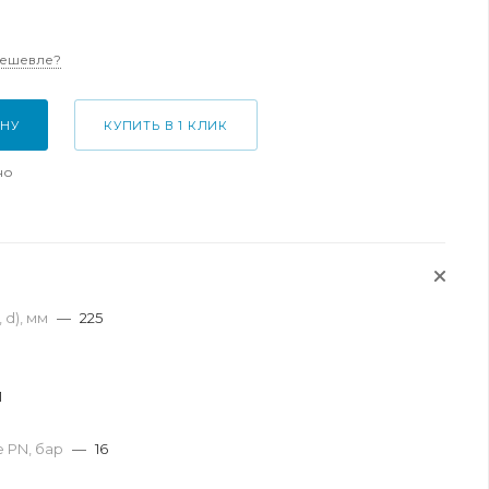
дешевле?
ИНУ
КУПИТЬ В 1 КЛИК
но
 d), мм
—
225
1
 PN, бар
—
16